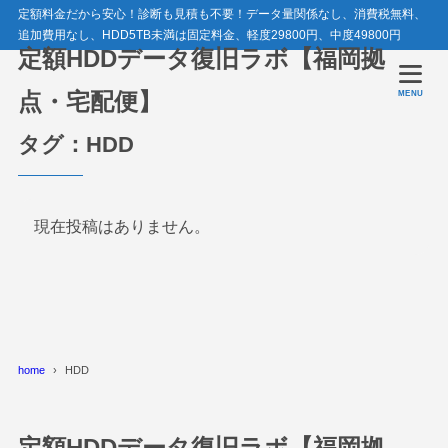
定額料金だから安心！診断も見積も不要！データ量関係なし、消費税無料、
追加費用なし、HDD5TB未満は固定料金、軽度29800円、中度49800円
定額HDDデータ復旧ラボ【福岡拠
点・宅配便】
MENU
タグ：HDD
現在投稿はありません。
home
HDD
定額HDDデータ復旧ラボ【福岡拠