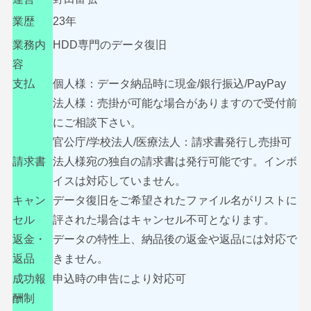
業歴
23年
業務内
HDD専門のデータ復旧
容
支払
個人様：データ納品時に現金/銀行振込/PayPay
法人様：売掛が可能な場合がありますので受付前
にご相談下さい。
官公庁/学校法人/医療法人：請求書発行し売掛可
請求書
法人様宛の独自の請求書は発行可能です。インボ
イスは対応していません。
キャン
データ復旧をご希望されたファイル名がリストに
セル
評された場合はキャンセル不可となります。
返金・
データの特性上、納品後の返金や返品には対応で
返品
きません。
成功報
申込時の申告により対応可
酬制