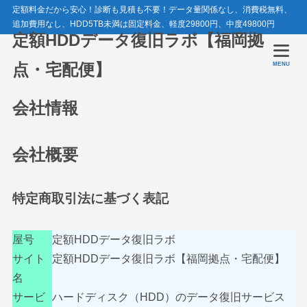
定額料金だから安心！診断も見積も不要！データ量関係なし、消費税無料、
追加費用なし、HDD5TB未満は固定料金、軽度29800円、中度49800円
定額HDDデータ復旧ラボ【福岡拠
点・宅配便】
MENU
会社情報
会社概要
特定商取引法に基づく表記
屋号
定額HDDデータ復旧ラボ
サイト
定額HDDデータ復旧ラボ【福岡拠点・宅配便】
名
サービ
ハードディスク（HDD）のデータ復旧サービス