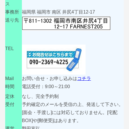
ス
事務所
福岡県 福岡市 南区 井尻4丁目12-17
送り先
TEL
Mail
お問い合せ・お申し込みは
コチラ
時間
電話受付：9:00～21:00
定休
なし、完全予約制
受付
予約確定のメールを受信の上、発送して下さい。
[面会・手渡し]には対応しておりません。[宅配
BOX]や[郵便受]はあります。
運営
野田富弘