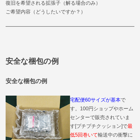
復旧を希望される拡張子（解る場合のみ）
ご希望内容（どうしたいですか？）
安全な梱包の例
安全な梱包の例
宅配便60サイズが基本
で
す。100円ショップやホーム
センターで販売されていま
す[プチプチクッション]で
最
低5回巻いて
輸送中の衝撃に